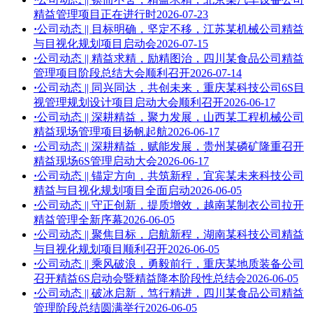
精益管理项目正在进行时
2026-07-23
·
公司动态 || 目标明确，坚定不移，江苏某机械公司精益
与目视化规划项目启动会
2026-07-15
·
公司动态 || 精益求精，励精图治，四川某食品公司精益
管理项目阶段总结大会顺利召开
2026-07-14
·
公司动态 || 同兴同达，共创未来，重庆某科技公司6S目
视管理规划设计项目启动大会顺利召开
2026-06-17
·
公司动态 || 深耕精益，聚力发展，山西某工程机械公司
精益现场管理项目扬帆起航
2026-06-17
·
公司动态 || 深耕精益，赋能发展，贵州某磷矿隆重召开
精益现场6S管理启动大会
2026-06-17
·
公司动态 || 锚定方向，共筑新程，宜宾某未来科技公司
精益与目视化规划项目全面启动
2026-06-05
·
公司动态 || 守正创新，提质增效，越南某制衣公司拉开
精益管理全新序幕
2026-06-05
·
公司动态 || 聚焦目标，启航新程，湖南某科技公司精益
与目视化规划项目顺利召开
2026-06-05
·
公司动态 || 乘风破浪，勇毅前行，重庆某地质装备公司
召开精益6S启动会暨精益降本阶段性总结会
2026-06-05
·
公司动态 || 破冰启新，笃行精进，四川某食品公司精益
管理阶段总结圆满举行
2026-06-05