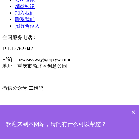
精益知识
加入我们
联系我们
招募合伙人
全国服务电话：
191-1276-9042
邮箱：neweasyway@cqxyw.com
地址：重庆市渝北区创意公园
微信公众号 二维码
微信咨询顾问 二维码
×
版权所有：
重庆新益为企业管理顾问有限公司
渝ICP备
欢迎来到本网站，请问有什么可以帮您？
2021006396号-3
渝公网安备
50010502003627
号
技术支持：
派
臣科技