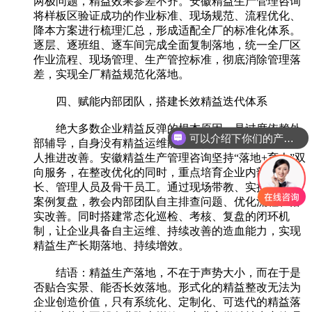
两极问题，精益效果参差不齐。安徽精益生产管理咨询
将样板区验证成功的作业标准、现场规范、流程优化、
降本方案进行梳理汇总，形成适配全厂的标准化体系。
逐层、逐班组、逐车间完成全面复制落地，统一全厂区
作业流程、现场管理、生产管控标准，彻底消除管理落
差，实现全厂精益规范化落地。
四、赋能内部团队，搭建长效精益迭代体系
绝大多数企业精益反弹的根本原因，是过度依赖外
可以介绍下你们的产品么
部辅导，自身没有精益运维能力，咨询服务结束后便无
人推进改善。安徽精益生产管理咨询坚持“落地+育人”双
向服务，在整改优化的同时，重点培育企业内部班组
长、管理人员及骨干员工。通过现场带教、实操演练、
案例复盘，教会内部团队自主排查问题、优化流程、落
实改善。同时搭建常态化巡检、考核、复盘的闭环机
制，让企业具备自主运维、持续改善的造血能力，实现
精益生产长期落地、持续增效。
结语：精益生产落地，不在于声势大小，而在于是
否贴合实景、能否长效落地。形式化的精益整改无法为
企业创造价值，只有系统化、定制化、可迭代的精益落