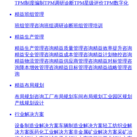
TPM制度编制
TPM调研诊断
TPM星级评价
TPM数字化
精益班组管理
班组管理咨询
班组调研诊断
班组管理培训
精益生产管理
精益生产管理咨询
精益质量管理咨询
精益效率提升咨询
精益安全管理咨询
精益成本管理咨询
精益计划物控咨询
精益物流管理咨询
精益供应商管理咨询
精益对标管理咨
询
降本增效管理咨询
精益目标管理咨询
精益战略管理咨
询
精益布局规划
布局规划咨询
工厂布局规划
车间布局规划
工业园区规划
产线规划设计
行业解决方案
设备制造业解决方案
车辆制造业解决方案
轻工纺织业解
决方案
医药化工业解决方案
非金属矿业解决方案
采矿冶