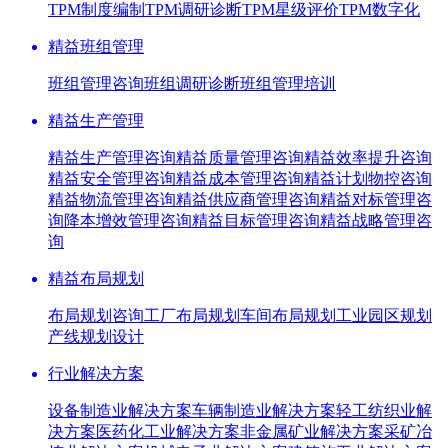
TPM制度编制
TPM调研诊断
TPM星级评价
TPM数字化
精益班组管理
班组管理咨询
班组调研诊断
班组管理培训
精益生产管理
精益生产管理咨询
精益质量管理咨询
精益效率提升咨询
精益安全管理咨询
精益成本管理咨询
精益计划物控咨询
精益物流管理咨询
精益供应商管理咨询
精益对标管理咨
询
降本增效管理咨询
精益目标管理咨询
精益战略管理咨
询
精益布局规划
布局规划咨询
工厂布局规划
车间布局规划
工业园区规划
产线规划设计
行业解决方案
设备制造业解决方案
车辆制造业解决方案
轻工纺织业解
决方案
医药化工业解决方案
非金属矿业解决方案
采矿冶