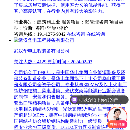
了集成房屋安装快捷、使用寿命长的优越性能。获得了
客户高度认可，在行业内具有较大的影响力。
行业类别：建筑施工业
服务项目：6S管理咨询
项目类
型：诊断+咨询+辅导+评价
咨询热线：191-1276-9042
在线咨询
在线咨询
武汉华电工程装备有限公司
关注人数：4129 更新时间：2024-02-03
公司始创于1996年，是中国华电集团专业能源装备及环
保装备制造企业，是华电集团旗下上市公司华电重工股
份有限公司全资子公司。专业从事300MW及以上火电厂
锅炉钢结构、风电塔筒、光伏支架等能源行业配套设备
的制作、安装和销售服务。主要承接国家重点工程及配
可以介绍下你们的产品么
套出口钢结构项目，具备年产风电塔筒500套/15万吨、
火电相关钢结构6万吨、光伏支架5万吨的生产能力，年
产值超过8亿元，拥有中国钢结构制造企业一级资质、中
国钢结构协会锅炉钢结构制造能力一级资质、钢结构工
程专业承包三级资质、D1/D2压力容器制造许可，通过