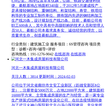
心8公里。地理位置非常优越，公路、铁路交通便利快
捷。綦航基地占地面积340亩，于2012年5月建成投产，
是承接轻钢结构、重钢结构、桁架结构、卷管、铁塔结
构等的专业加工制作单位。拥有国内先进的钢结构加工
生产线20条，设计规划生产线25条。目前，綦航公司有
职工600余人，其中具有中高级职称的技术人员和管理人
员50人。綦航公司本着求真务实、诚信经营的理念，以
质量求生存，创造綦航品牌。
行业类别：建筑施工业
服务项目：6S管理咨询
项目类
型：诊断+咨询+辅导+评价
咨询热线：191-1276-9042
在线咨询
在线咨询
河北一木集成房屋科技有限公司
关注人数：3814 更新时间：2024-02-03
公司位于河北省廊坊市文安工业新区（距雄安新区8公
里），注册资金5000万元，占地22000平方米，建筑面积
16000平方米。主营集成房屋的生产与经营，是一家专业
生产拼装式结构房屋的专业化公司。在抗击疫情期间参
与了武汉火神山医院和北京小汤山医院建设，充分发挥