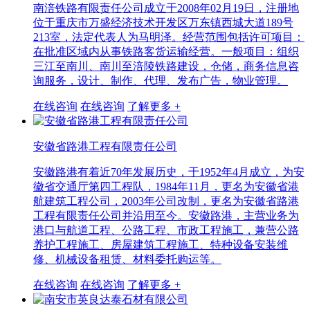
南涪铁路有限责任公司成立于2008年02月19日，注册地
位于重庆市万盛经济技术开发区万东镇西城大道189号
213室，法定代表人为马明泽。经营范围包括许可项目：
在批准区域内从事铁路客货运输经营。一般项目：组织
三江至南川、南川至涪陵铁路建设，仓储，商务信息咨
询服务，设计、制作、代理、发布广告，物业管理。
在线咨询
在线咨询
了解更多 +
安徽省路港工程有限责任公司
安徽路港有着近70年发展历史，于1952年4月成立，为安
徽省交通厅第四工程队，1984年11月，更名为安徽省港
航建筑工程公司，2003年公司改制，更名为安徽省路港
工程有限责任公司并沿用至今。安徽路港，主营业务为
港口与航道工程、公路工程、市政工程施工，兼营公路
养护工程施工、房屋建筑工程施工、特种设备安装维
修、机械设备租赁、材料委托购运等。
在线咨询
在线咨询
了解更多 +