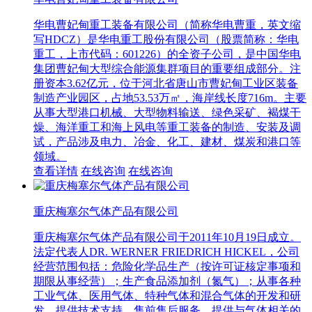
华电曹妃甸重工装备有限公司（简称华电曹重，英文缩
写HDCZ）是华电重工股份有限公司（股票简称：华电
重工，上市代码：601226）的全资子公司，是中国华电
集团曹妃甸大型综合能源集群项目的重要组成部分。注
册资本3.62亿元，位于河北省唐山市曹妃甸工业区装备
制造产业园区，占地53.53万㎡，海岸线长度716m。主要
从事大型港口机械、大型物料输送、绿色采矿、褐煤干
燥、海洋重工和海上风电等重工装备的制造、安装及调
试，产品涉及电力、冶金、化工、建材、煤炭和港口等
领域。
查看详情
在线咨询
在线咨询
重庆梅塞尔气体产品有限公司
重庆梅塞尔气体产品有限公司于2011年10月19日成立。
法定代表人DR. WERNER FRIEDRICH HICKEL，公司
经营范围包括：危险化学品生产（按许可证核定事项和
期限从事经营）；生产食品添加剂（氮气）；从事各种
工业气体、医用气体、特种气体和混合气体的开发和研
发，提供技术支持，售前售后服务，提供与气体相关的