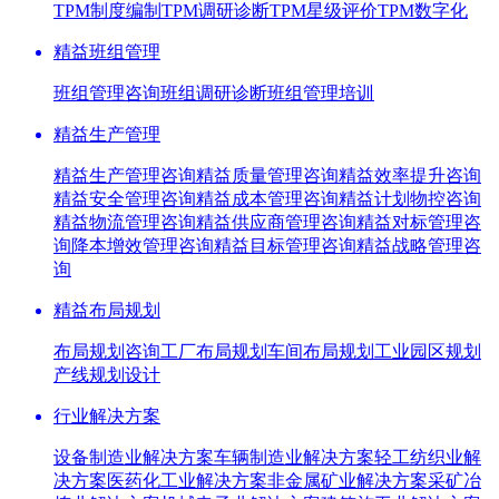
TPM制度编制
TPM调研诊断
TPM星级评价
TPM数字化
精益班组管理
班组管理咨询
班组调研诊断
班组管理培训
精益生产管理
精益生产管理咨询
精益质量管理咨询
精益效率提升咨询
精益安全管理咨询
精益成本管理咨询
精益计划物控咨询
精益物流管理咨询
精益供应商管理咨询
精益对标管理咨
询
降本增效管理咨询
精益目标管理咨询
精益战略管理咨
询
精益布局规划
布局规划咨询
工厂布局规划
车间布局规划
工业园区规划
产线规划设计
行业解决方案
设备制造业解决方案
车辆制造业解决方案
轻工纺织业解
决方案
医药化工业解决方案
非金属矿业解决方案
采矿冶