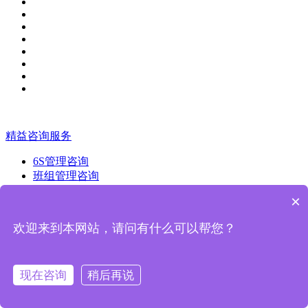
精益咨询服务
6S管理咨询
班组管理咨询
TPM管理咨询
×
精益生产管理咨询
6S目视化设计
欢迎来到本网站，请问有什么可以帮您？
工厂布局规划
6S数字化管理
精益管理测评
现在咨询
稍后再说
精益人才育成