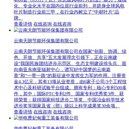
化、专业化水平在国内位居行业前列，并跻身全球风电
叶片制造行业前三甲，在行业内树立了“中材叶片”品
牌。
查看详情
在线咨询
在线咨询
云南天朗节能环保集团有限公司
云南天朗节能环保集团有限公司在国家“创新、协调、绿
色、开放、共享”五大发展理念引领下，正在云南建
设“我国民族团结进步示范区、生态文明建设排头兵、面
向南亚东南亚辐射中心，谱写好中国梦的云南篇
章”和“一带一路“的新征途中发挥生力军的作用。注册资
金4.3亿元，其有13项从业资质，由6家子公司/3个工程技
术中心及科研试验平台组成。拥有专利：核心专利500多
件，其中：国际PTC专利2件、国家专利优秀奖3件。获
得荣誉：获得国家科技进步二等奖、中国冶金科学技术
进步奖等国家及省（部）级以上科学成果奖30余项。
查看详情
在线咨询
在线咨询
华电曹妃甸重工装备有限公司