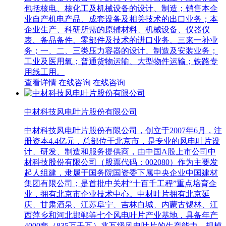
包括核电、核化工及机械设备的设计、制造；销售本企
业自产机电产品、成套设备及相关技术的出口业务；本
企业生产、科研所需的原辅材料、机械设备、仪器仪
表、备品备件、零部件及技术的进口业务、三来一补业
务；一、二、三类压力容器的设计、制造及安装业务；
工业及医用氧；普通货物运输、大型物件运输；铁路专
用线工用。
查看详情
在线咨询
在线咨询
中材科技风电叶片股份有限公司
中材科技风电叶片股份有限公司，创立于2007年6月，注
册资本4.4亿元，总部位于北京市，是专业的风电叶片设
计、研发、制造和服务提供商，由中国A股上市公司中
材科技股份有限公司（股票代码：002080）作为主要发
起人组建，隶属于国务院国资委下属中央企业中国建材
集团有限公司；是首批中关村“十百千工程”重点培育企
业，拥有北京市企业技术中心。中材叶片拥有北京延
庆、甘肃酒泉、江苏阜宁、吉林白城、内蒙古锡林、江
西萍乡和河北邯郸等七个风电叶片产业基地，具备年产
4000套（835万千瓦）兆瓦级风电叶片的生产能力，规模