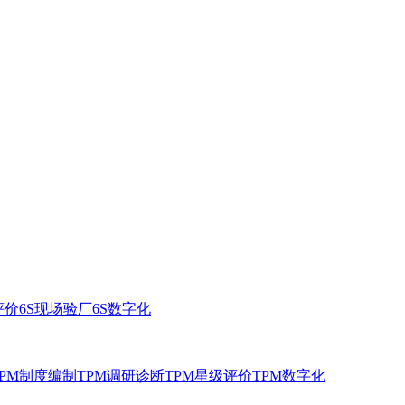
评价
6S现场验厂
6S数字化
TPM制度编制
TPM调研诊断
TPM星级评价
TPM数字化