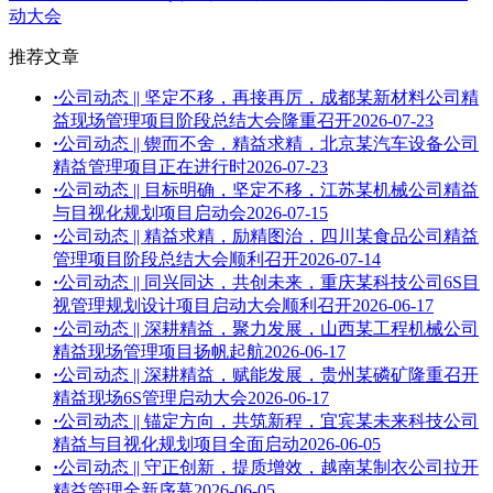
动大会
推荐文章
·
公司动态 || 坚定不移，再接再厉，成都某新材料公司精
益现场管理项目阶段总结大会隆重召开
2026-07-23
·
公司动态 || 锲而不舍，精益求精，北京某汽车设备公司
精益管理项目正在进行时
2026-07-23
·
公司动态 || 目标明确，坚定不移，江苏某机械公司精益
与目视化规划项目启动会
2026-07-15
·
公司动态 || 精益求精，励精图治，四川某食品公司精益
管理项目阶段总结大会顺利召开
2026-07-14
·
公司动态 || 同兴同达，共创未来，重庆某科技公司6S目
视管理规划设计项目启动大会顺利召开
2026-06-17
·
公司动态 || 深耕精益，聚力发展，山西某工程机械公司
精益现场管理项目扬帆起航
2026-06-17
·
公司动态 || 深耕精益，赋能发展，贵州某磷矿隆重召开
精益现场6S管理启动大会
2026-06-17
·
公司动态 || 锚定方向，共筑新程，宜宾某未来科技公司
精益与目视化规划项目全面启动
2026-06-05
·
公司动态 || 守正创新，提质增效，越南某制衣公司拉开
精益管理全新序幕
2026-06-05