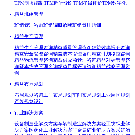
TPM制度编制
TPM调研诊断
TPM星级评价
TPM数字化
精益班组管理
班组管理咨询
班组调研诊断
班组管理培训
精益生产管理
精益生产管理咨询
精益质量管理咨询
精益效率提升咨询
精益安全管理咨询
精益成本管理咨询
精益计划物控咨询
精益物流管理咨询
精益供应商管理咨询
精益对标管理咨
询
降本增效管理咨询
精益目标管理咨询
精益战略管理咨
询
精益布局规划
布局规划咨询
工厂布局规划
车间布局规划
工业园区规划
产线规划设计
行业解决方案
设备制造业解决方案
车辆制造业解决方案
轻工纺织业解
决方案
医药化工业解决方案
非金属矿业解决方案
采矿冶