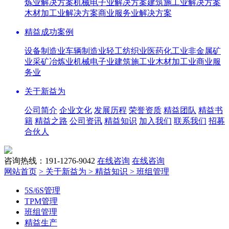
炼业解决方案
机械电子业解决方案
建筑施工业解决方案
木材加工业解决方案
商业服务业解决方案
精益成功案例
设备制造业
车辆制造业
轻工纺织业
医药化工业
非金属矿
业
采矿冶炼业
机械电子业
建筑施工业
木材加工业
商业服
务业
关于新益为
公司简介
企业文化
发展历程
荣誉资质
精益团队
精益书
籍
精益之路
公司资讯
精益知识
加入我们
联系我们
招募
合伙人
咨询热线：191-1276-9042
在线咨询
在线咨询
网站首页
> 关于新益为
> 精益知识
> 班组管理
5S/6S管理
TPM管理
班组管理
精益生产