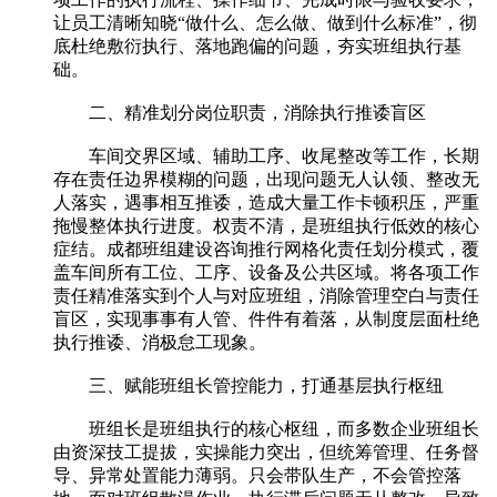
让员工清晰知晓“做什么、怎么做、做到什么标准”，彻
底杜绝敷衍执行、落地跑偏的问题，夯实班组执行基
础。
二、精准划分岗位职责，消除执行推诿盲区
车间交界区域、辅助工序、收尾整改等工作，长期
存在责任边界模糊的问题，出现问题无人认领、整改无
人落实，遇事相互推诿，造成大量工作卡顿积压，严重
拖慢整体执行进度。权责不清，是班组执行低效的核心
症结。成都班组建设咨询推行网格化责任划分模式，覆
盖车间所有工位、工序、设备及公共区域。将各项工作
责任精准落实到个人与对应班组，消除管理空白与责任
盲区，实现事事有人管、件件有着落，从制度层面杜绝
执行推诿、消极怠工现象。
三、赋能班组长管控能力，打通基层执行枢纽
班组长是班组执行的核心枢纽，而多数企业班组长
由资深技工提拔，实操能力突出，但统筹管理、任务督
导、异常处置能力薄弱。只会带队生产，不会管控落