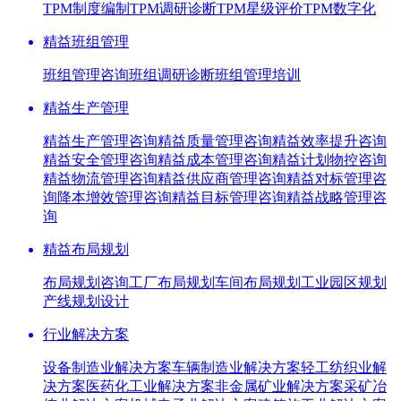
TPM制度编制
TPM调研诊断
TPM星级评价
TPM数字化
精益班组管理
班组管理咨询
班组调研诊断
班组管理培训
精益生产管理
精益生产管理咨询
精益质量管理咨询
精益效率提升咨询
精益安全管理咨询
精益成本管理咨询
精益计划物控咨询
精益物流管理咨询
精益供应商管理咨询
精益对标管理咨
询
降本增效管理咨询
精益目标管理咨询
精益战略管理咨
询
精益布局规划
布局规划咨询
工厂布局规划
车间布局规划
工业园区规划
产线规划设计
行业解决方案
设备制造业解决方案
车辆制造业解决方案
轻工纺织业解
决方案
医药化工业解决方案
非金属矿业解决方案
采矿冶