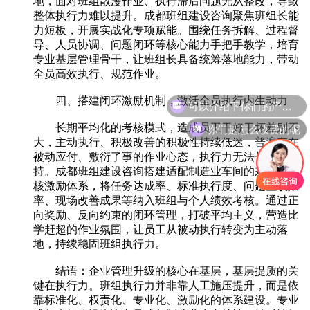
地，面对班组散漫作业、执行滞后问题无从整改，导致
整体执行力难以提升。成都班组建设咨询聚焦班组长能
力短板，开展实战化专项赋能。围绕任务拆解、过程督
导、人员协调、问题闭环等核心能力手把手教学，培育
专业基层管理骨干，让班组长具备统筹落地能力，带动
全员高效执行、规范作业。
可以介绍下你们的产品么
四、搭建闭环激励机制，激活全员执行内生动力
你们是怎么收费的呢
长期平均化的考核模式，造成员工干好干坏差别不
大，主动执行、积极改善的积极性持续低迷，普遍存在
被动应付、敷衍了事的作业心态，执行力无法长效维
持。成都班组建设咨询搭建适配制造业车间的差异化考
核激励体系，将任务达成率、标准执行度、问题整改效
率、现场改善成果等纳入班组与个人绩效考核。通过正
向奖励、反向约束的闭环管理，打破平均主义，营造比
学赶超的作业氛围，让员工从被动执行转变为主动落
地，持续稳固班组执行力。
结语：企业管理升级的核心在基层，基层提质的关
键在执行力。班组执行力并非靠人工施压提升，而是依
靠标准化、权责化、专业化、激励化的体系建设。专业