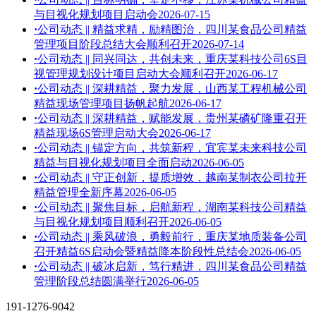
与目视化规划项目启动会
2026-07-15
·
公司动态 || 精益求精，励精图治，四川某食品公司精益
管理项目阶段总结大会顺利召开
2026-07-14
·
公司动态 || 同兴同达，共创未来，重庆某科技公司6S目
视管理规划设计项目启动大会顺利召开
2026-06-17
·
公司动态 || 深耕精益，聚力发展，山西某工程机械公司
精益现场管理项目扬帆起航
2026-06-17
·
公司动态 || 深耕精益，赋能发展，贵州某磷矿隆重召开
精益现场6S管理启动大会
2026-06-17
·
公司动态 || 锚定方向，共筑新程，宜宾某未来科技公司
精益与目视化规划项目全面启动
2026-06-05
·
公司动态 || 守正创新，提质增效，越南某制衣公司拉开
精益管理全新序幕
2026-06-05
·
公司动态 || 聚焦目标，启航新程，湖南某科技公司精益
与目视化规划项目顺利召开
2026-06-05
·
公司动态 || 乘风破浪，勇毅前行，重庆某地质装备公司
召开精益6S启动会暨精益降本阶段性总结会
2026-06-05
·
公司动态 || 破冰启新，笃行精进，四川某食品公司精益
管理阶段总结圆满举行
2026-06-05
191-1276-9042