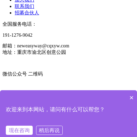
联系我们
招募合伙人
全国服务电话：
191-1276-9042
邮箱：neweasyway@cqxyw.com
地址：重庆市渝北区创意公园
微信公众号 二维码
微信咨询顾问 二维码
×
版权所有：
重庆新益为企业管理顾问有限公司
渝ICP备
欢迎来到本网站，请问有什么可以帮您？
2021006396号-3
渝公网安备
50010502003627
号
技术支持：
派
臣科技
OA系统登录
现在咨询
稍后再说
登录
注册