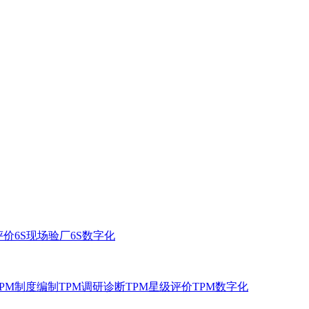
评价
6S现场验厂
6S数字化
TPM制度编制
TPM调研诊断
TPM星级评价
TPM数字化