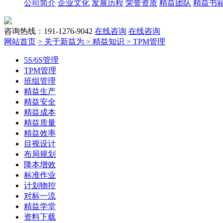
公司简介
企业文化
发展历程
荣誉资质
精益团队
精益书
咨询热线：191-1276-9042
在线咨询
在线咨询
网站首页
> 关于新益为
> 精益知识
> TPM管理
5S/6S管理
TPM管理
班组管理
精益生产
精益安全
精益成本
精益质量
精益效率
目视设计
布局规划
降本增效
标准作业
计划物控
对标一流
精益学堂
资料下载