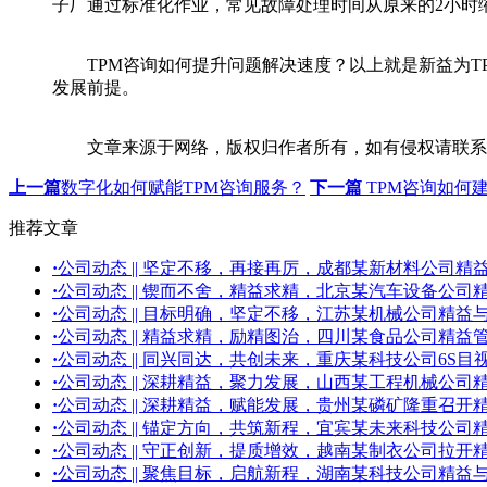
子厂通过标准化作业，常见故障处理时间从原来的2小时缩短
TPM咨询如何提升问题解决速度？以上就是新益为TP
发展前提。
文章来源于网络，版权归作者所有，如有侵权请联系
上一篇
数字化如何赋能TPM咨询服务？
下一篇
TPM咨询如何
推荐文章
·
公司动态 || 坚定不移，再接再厉，成都某新材料公司
·
公司动态 || 锲而不舍，精益求精，北京某汽车设备公
·
公司动态 || 目标明确，坚定不移，江苏某机械公司精
·
公司动态 || 精益求精，励精图治，四川某食品公司精
·
公司动态 || 同兴同达，共创未来，重庆某科技公司6S
·
公司动态 || 深耕精益，聚力发展，山西某工程机械公
·
公司动态 || 深耕精益，赋能发展，贵州某磷矿隆重召开
·
公司动态 || 锚定方向，共筑新程，宜宾某未来科技公
·
公司动态 || 守正创新，提质增效，越南某制衣公司拉开
·
公司动态 || 聚焦目标，启航新程，湖南某科技公司精