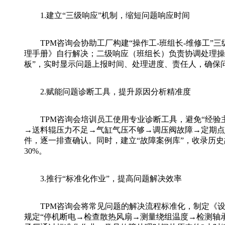
1.建立“三级响应”机制，缩短问题响应时间
TPM咨询会协助工厂构建“操作工-班组长-维修工”
理手册》自行解决；二级响应（班组长）负责协调处理操
板”，实时显示问题上报时间、处理进度、责任人，确保问
2.赋能问题诊断工具，提升原因分析精准度
TPM咨询会培训员工使用专业诊断工具，避免“经验主义
→送料辊压力不足→气缸气压不够→调压阀故障→定期点
件，逐一排查确认。同时，建立“故障案例库”，收录历
30%。
3.推行“标准化作业”，提高问题解决效率
TPM咨询会将常见问题的解决流程标准化，制定《设
规定“停机断电→检查散热风扇→测量绕组温度→检测轴