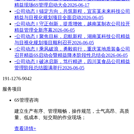
精益现场6S管理启动大会
2026-06-17
·
公司动态 || 锚定方向，共筑新程，宜宾某未来科技公司
精益与目视化规划项目全面启动
2026-06-05
·
公司动态 || 守正创新，提质增效，越南某制衣公司拉开
精益管理全新序幕
2026-06-05
·
公司动态 || 聚焦目标，启航新程，湖南某科技公司精益
与目视化规划项目顺利召开
2026-06-05
·
公司动态 || 乘风破浪，勇毅前行，重庆某地质装备公司
召开精益6S启动会暨精益降本阶段性总结会
2026-06-05
·
公司动态 || 破冰启新，笃行精进，四川某食品公司精益
管理阶段总结圆满举行
2026-06-05
191-1276-9042
服务项目
6S管理咨询
建立生产有序、管理顺畅，操作规范，士气高昂、高质
量、低成本、短交期的作业现场；
查看详情+