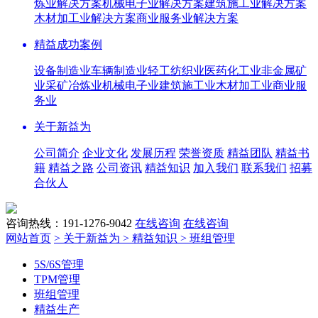
炼业解决方案
机械电子业解决方案
建筑施工业解决方案
木材加工业解决方案
商业服务业解决方案
精益成功案例
设备制造业
车辆制造业
轻工纺织业
医药化工业
非金属矿
业
采矿冶炼业
机械电子业
建筑施工业
木材加工业
商业服
务业
关于新益为
公司简介
企业文化
发展历程
荣誉资质
精益团队
精益书
籍
精益之路
公司资讯
精益知识
加入我们
联系我们
招募
合伙人
咨询热线：191-1276-9042
在线咨询
在线咨询
网站首页
> 关于新益为
> 精益知识
> 班组管理
5S/6S管理
TPM管理
班组管理
精益生产