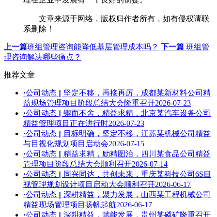
文章来源于网络，版权归作者所有，如有侵权请联
系删除！
上一篇
班组管理咨询能降低基层管理成本吗？
下一篇
班组管
理咨询解决哪些痛点？
推荐文章
·
公司动态 || 坚定不移，再接再厉，成都某新材料公司精
益现场管理项目阶段总结大会隆重召开
2026-07-23
·
公司动态 || 锲而不舍，精益求精，北京某汽车设备公司
精益管理项目正在进行时
2026-07-23
·
公司动态 || 目标明确，坚定不移，江苏某机械公司精益
与目视化规划项目启动会
2026-07-15
·
公司动态 || 精益求精，励精图治，四川某食品公司精益
管理项目阶段总结大会顺利召开
2026-07-14
·
公司动态 || 同兴同达，共创未来，重庆某科技公司6S目
视管理规划设计项目启动大会顺利召开
2026-06-17
·
公司动态 || 深耕精益，聚力发展，山西某工程机械公司
精益现场管理项目扬帆起航
2026-06-17
·
公司动态 || 深耕精益，赋能发展，贵州某磷矿隆重召开