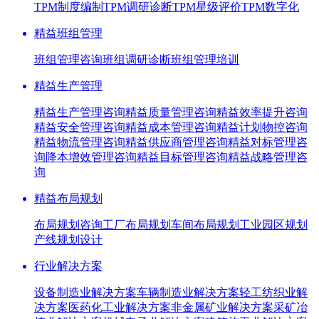
TPM制度编制
TPM调研诊断
TPM星级评价
TPM数字化
精益班组管理
班组管理咨询
班组调研诊断
班组管理培训
精益生产管理
精益生产管理咨询
精益质量管理咨询
精益效率提升咨询
精益安全管理咨询
精益成本管理咨询
精益计划物控咨询
精益物流管理咨询
精益供应商管理咨询
精益对标管理咨
询
降本增效管理咨询
精益目标管理咨询
精益战略管理咨
询
精益布局规划
布局规划咨询
工厂布局规划
车间布局规划
工业园区规划
产线规划设计
行业解决方案
设备制造业解决方案
车辆制造业解决方案
轻工纺织业解
决方案
医药化工业解决方案
非金属矿业解决方案
采矿冶