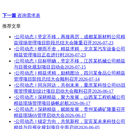
下一篇
咨询需求表
推荐文章
·
公司动态 || 坚定不移，再接再厉，成都某新材料公司精
益现场管理项目阶段总结大会隆重召开
2026-07-23
·
公司动态 || 锲而不舍，精益求精，北京某汽车设备公司
精益管理项目正在进行时
2026-07-23
·
公司动态 || 目标明确，坚定不移，江苏某机械公司精益
与目视化规划项目启动会
2026-07-15
·
公司动态 || 精益求精，励精图治，四川某食品公司精益
管理项目阶段总结大会顺利召开
2026-07-14
·
公司动态 || 同兴同达，共创未来，重庆某科技公司6S目
视管理规划设计项目启动大会顺利召开
2026-06-17
·
公司动态 || 深耕精益，聚力发展，山西某工程机械公司
精益现场管理项目扬帆起航
2026-06-17
·
公司动态 || 深耕精益，赋能发展，贵州某磷矿隆重召开
精益现场6S管理启动大会
2026-06-17
·
公司动态 || 锚定方向，共筑新程，宜宾某未来科技公司
精益与目视化规划项目全面启动
2026-06-05