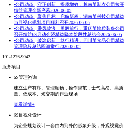
·
公司动态 || 守正创新，提质增效，越南某制衣公司拉开
精益管理全新序幕
2026-06-05
·
公司动态 || 聚焦目标，启航新程，湖南某科技公司精益
与目视化规划项目顺利召开
2026-06-05
·
公司动态 || 乘风破浪，勇毅前行，重庆某地质装备公司
召开精益6S启动会暨精益降本阶段性总结会
2026-06-05
·
公司动态 || 破冰启新，笃行精进，四川某食品公司精益
管理阶段总结圆满举行
2026-06-05
191-1276-9042
服务项目
6S管理咨询
建立生产有序、管理顺畅，操作规范，士气高昂、高质
量、低成本、短交期的作业现场；
查看详情+
6S目视化设计
为企业规划设计一套由内到外的形象升级，外观视觉价