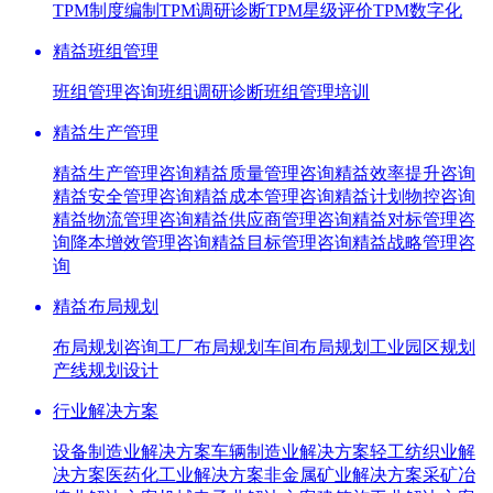
TPM制度编制
TPM调研诊断
TPM星级评价
TPM数字化
精益班组管理
班组管理咨询
班组调研诊断
班组管理培训
精益生产管理
精益生产管理咨询
精益质量管理咨询
精益效率提升咨询
精益安全管理咨询
精益成本管理咨询
精益计划物控咨询
精益物流管理咨询
精益供应商管理咨询
精益对标管理咨
询
降本增效管理咨询
精益目标管理咨询
精益战略管理咨
询
精益布局规划
布局规划咨询
工厂布局规划
车间布局规划
工业园区规划
产线规划设计
行业解决方案
设备制造业解决方案
车辆制造业解决方案
轻工纺织业解
决方案
医药化工业解决方案
非金属矿业解决方案
采矿冶