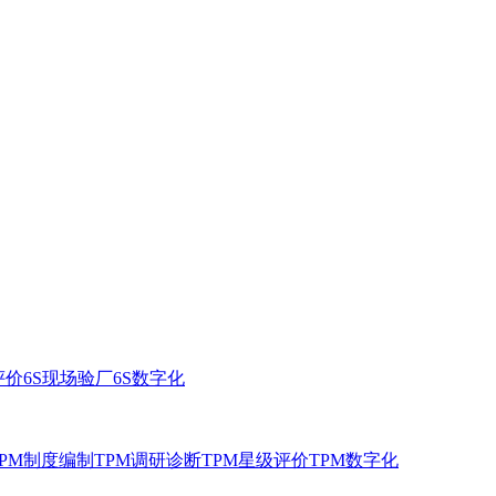
评价
6S现场验厂
6S数字化
TPM制度编制
TPM调研诊断
TPM星级评价
TPM数字化