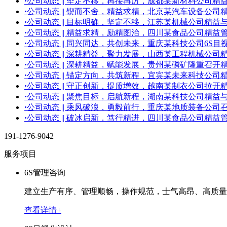
·
公司动态 || 坚定不移，再接再厉，成都某新材料公司
·
公司动态 || 锲而不舍，精益求精，北京某汽车设备公
·
公司动态 || 目标明确，坚定不移，江苏某机械公司精
·
公司动态 || 精益求精，励精图治，四川某食品公司精
·
公司动态 || 同兴同达，共创未来，重庆某科技公司6S
·
公司动态 || 深耕精益，聚力发展，山西某工程机械公
·
公司动态 || 深耕精益，赋能发展，贵州某磷矿隆重召开
·
公司动态 || 锚定方向，共筑新程，宜宾某未来科技公
·
公司动态 || 守正创新，提质增效，越南某制衣公司拉开
·
公司动态 || 聚焦目标，启航新程，湖南某科技公司精
·
公司动态 || 乘风破浪，勇毅前行，重庆某地质装备公司
·
公司动态 || 破冰启新，笃行精进，四川某食品公司精
191-1276-9042
服务项目
6S管理咨询
建立生产有序、管理顺畅，操作规范，士气高昂、高质量
查看详情+