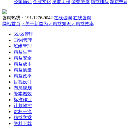
公司简介
企业文化
发展历程
荣誉资质
精益团队
精益书
咨询热线：191-1276-9042
在线咨询
在线咨询
网站首页
> 关于新益为
> 精益知识
> 精益效率
5S/6S管理
TPM管理
班组管理
精益生产
精益安全
精益成本
精益质量
精益效率
目视设计
布局规划
降本增效
标准作业
计划物控
对标一流
精益学堂
资料下载