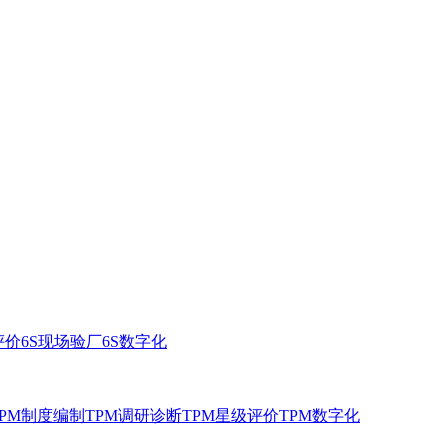
评价
6S现场验厂
6S数字化
TPM制度编制
TPM调研诊断
TPM星级评价
TPM数字化