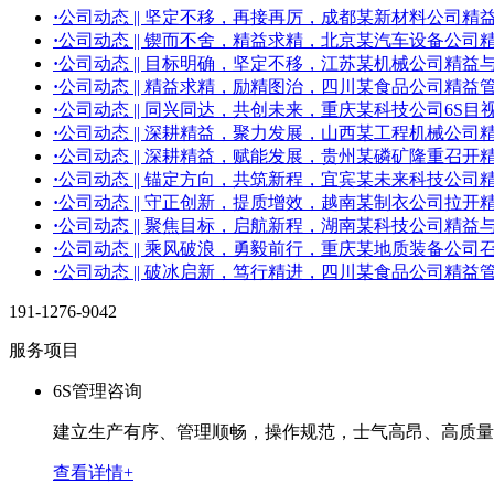
·
公司动态 || 坚定不移，再接再厉，成都某新材料公司
·
公司动态 || 锲而不舍，精益求精，北京某汽车设备公
·
公司动态 || 目标明确，坚定不移，江苏某机械公司精
·
公司动态 || 精益求精，励精图治，四川某食品公司精
·
公司动态 || 同兴同达，共创未来，重庆某科技公司6S
·
公司动态 || 深耕精益，聚力发展，山西某工程机械公
·
公司动态 || 深耕精益，赋能发展，贵州某磷矿隆重召开
·
公司动态 || 锚定方向，共筑新程，宜宾某未来科技公
·
公司动态 || 守正创新，提质增效，越南某制衣公司拉开
·
公司动态 || 聚焦目标，启航新程，湖南某科技公司精
·
公司动态 || 乘风破浪，勇毅前行，重庆某地质装备公司
·
公司动态 || 破冰启新，笃行精进，四川某食品公司精
191-1276-9042
服务项目
6S管理咨询
建立生产有序、管理顺畅，操作规范，士气高昂、高质量
查看详情+