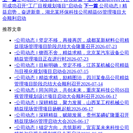
司成功召开“工厂目视规划项目”启动会
下一篇
公司动态 || 精
益启势，奋进新章，湖北某环保科技公司精益6S管理项目大
会顺利启动
推荐文章
·
公司动态 || 坚定不移，再接再厉，成都某新材料公司精
益现场管理项目阶段总结大会隆重召开
2026-07-23
·
公司动态 || 锲而不舍，精益求精，北京某汽车设备公司
精益管理项目正在进行时
2026-07-23
·
公司动态 || 目标明确，坚定不移，江苏某机械公司精益
与目视化规划项目启动会
2026-07-15
·
公司动态 || 精益求精，励精图治，四川某食品公司精益
管理项目阶段总结大会顺利召开
2026-07-14
·
公司动态 || 同兴同达，共创未来，重庆某科技公司6S目
视管理规划设计项目启动大会顺利召开
2026-06-17
·
公司动态 || 深耕精益，聚力发展，山西某工程机械公司
精益现场管理项目扬帆起航
2026-06-17
·
公司动态 || 深耕精益，赋能发展，贵州某磷矿隆重召开
精益现场6S管理启动大会
2026-06-17
·
公司动态 || 锚定方向，共筑新程，宜宾某未来科技公司