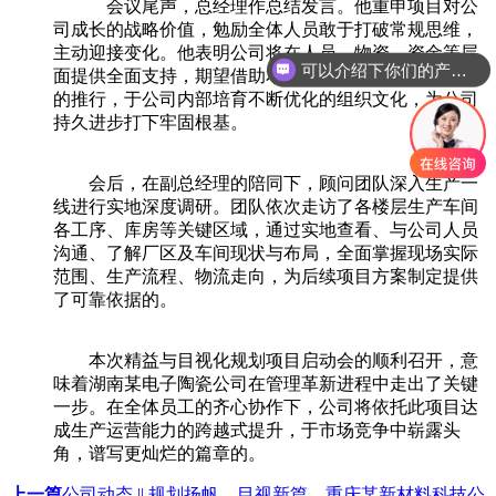
会议尾声，总经理作总结发言。他重申项目对公
司成长的战略价值，勉励全体人员敢于打破常规思维，
主动迎接变化。他表明公司将在人员、物资、资金等层
可以介绍下你们的产品么
面提供全面支持，期望借助本次精益与目视化规划项目
的推行，于公司内部培育不断优化的组织文化，为公司
持久进步打下牢固根基。
会后，在副总经理的陪同下，顾问团队深入生产一
线进行实地深度调研。团队依次走访了各楼层生产车间
各工序、库房等关键区域，通过实地查看、与公司人员
沟通、了解厂区及车间现状与布局，全面掌握现场实际
范围、生产流程、物流走向，为后续项目方案制定提供
了可靠依据的。
本次精益与目视化规划项目启动会的顺利召开，意
味着湖南某电子陶瓷公司在管理革新进程中走出了关键
一步。在全体员工的齐心协作下，公司将依托此项目达
成生产运营能力的跨越式提升，于市场竞争中崭露头
角，谱写更灿烂的篇章的。
上一篇
公司动态 || 规划扬帆，目视新篇，重庆某新材料科技公