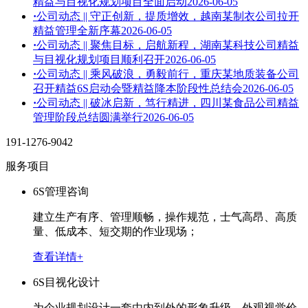
精益与目视化规划项目全面启动
2026-06-05
·
公司动态 || 守正创新，提质增效，越南某制衣公司拉开
精益管理全新序幕
2026-06-05
·
公司动态 || 聚焦目标，启航新程，湖南某科技公司精益
与目视化规划项目顺利召开
2026-06-05
·
公司动态 || 乘风破浪，勇毅前行，重庆某地质装备公司
召开精益6S启动会暨精益降本阶段性总结会
2026-06-05
·
公司动态 || 破冰启新，笃行精进，四川某食品公司精益
管理阶段总结圆满举行
2026-06-05
191-1276-9042
服务项目
6S管理咨询
建立生产有序、管理顺畅，操作规范，士气高昂、高质
量、低成本、短交期的作业现场；
查看详情+
6S目视化设计
为企业规划设计一套由内到外的形象升级，外观视觉价