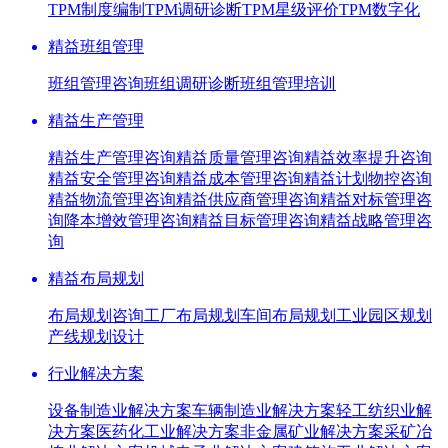
TPM制度编制
TPM调研诊断
TPM星级评价
TPM数字化
精益班组管理
班组管理咨询
班组调研诊断
班组管理培训
精益生产管理
精益生产管理咨询
精益质量管理咨询
精益效率提升咨询
精益安全管理咨询
精益成本管理咨询
精益计划物控咨询
精益物流管理咨询
精益供应商管理咨询
精益对标管理咨
询
降本增效管理咨询
精益目标管理咨询
精益战略管理咨
询
精益布局规划
布局规划咨询
工厂布局规划
车间布局规划
工业园区规划
产线规划设计
行业解决方案
设备制造业解决方案
车辆制造业解决方案
轻工纺织业解
决方案
医药化工业解决方案
非金属矿业解决方案
采矿冶