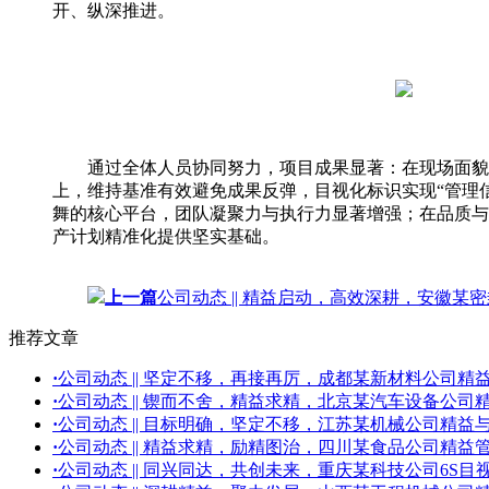
开、纵深推进。
通过全体人员协同努力，项目成果显著：在现场面貌革
上，维持基准有效避免成果反弹，目视化标识实现“管理
舞的核心平台，团队凝聚力与执行力显著增强；在品质与
产计划精准化提供坚实基础。
上一篇
公司动态 || 精益启动，高效深耕，安徽
推荐文章
·
公司动态 || 坚定不移，再接再厉，成都某新材料公司
·
公司动态 || 锲而不舍，精益求精，北京某汽车设备公
·
公司动态 || 目标明确，坚定不移，江苏某机械公司精
·
公司动态 || 精益求精，励精图治，四川某食品公司精
·
公司动态 || 同兴同达，共创未来，重庆某科技公司6S