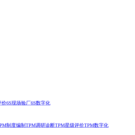
评价
6S现场验厂
6S数字化
TPM制度编制
TPM调研诊断
TPM星级评价
TPM数字化