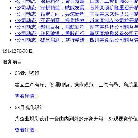
·
公司动态 || 深耕精益，聚力发展，山西某工程机械公
·
公司动态 || 深耕精益，赋能发展，贵州某磷矿隆重召开
·
公司动态 || 锚定方向，共筑新程，宜宾某未来科技公
·
公司动态 || 守正创新，提质增效，越南某制衣公司拉开
·
公司动态 || 聚焦目标，启航新程，湖南某科技公司精
·
公司动态 || 乘风破浪，勇毅前行，重庆某地质装备公司
·
公司动态 || 破冰启新，笃行精进，四川某食品公司精
191-1276-9042
服务项目
6S管理咨询
建立生产有序、管理顺畅，操作规范，士气高昂、高质量
查看详情+
6S目视化设计
为企业规划设计一套由内到外的形象升级，外观视觉价值
查看详情+