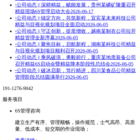
·
公司动态 || 深耕精益，赋能发展，贵州某磷矿隆重召开
精益现场6S管理启动大会
2026-06-17
·
公司动态 || 锚定方向，共筑新程，宜宾某未来科技公司
精益与目视化规划项目全面启动
2026-06-05
·
公司动态 || 守正创新，提质增效，越南某制衣公司拉开
精益管理全新序幕
2026-06-05
·
公司动态 || 聚焦目标，启航新程，湖南某科技公司精益
与目视化规划项目顺利召开
2026-06-05
·
公司动态 || 乘风破浪，勇毅前行，重庆某地质装备公司
召开精益6S启动会暨精益降本阶段性总结会
2026-06-05
·
公司动态 || 破冰启新，笃行精进，四川某食品公司精益
管理阶段总结圆满举行
2026-06-05
191-1276-9042
服务项目
6S管理咨询
建立生产有序、管理顺畅，操作规范，士气高昂、高质
量、低成本、短交期的作业现场；