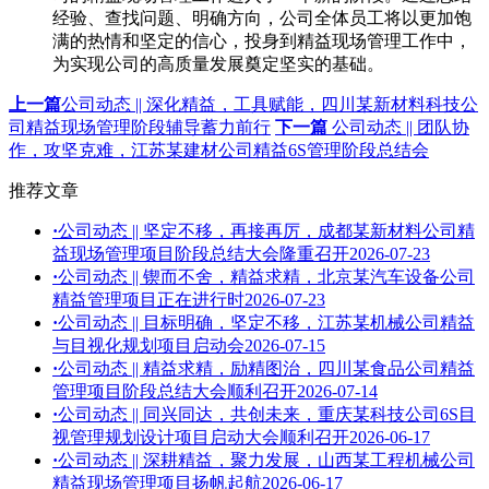
经验、查找问题、明确方向，公司全体员工将以更加饱
满的热情和坚定的信心，投身到精益现场管理工作中，
为实现公司的高质量发展奠定坚实的基础。
上一篇
公司动态 || 深化精益，工具赋能，四川某新材料科技公
司精益现场管理阶段辅导蓄力前行
下一篇
公司动态 || 团队协
作，攻坚克难，江苏某建材公司精益6S管理阶段总结会
推荐文章
·
公司动态 || 坚定不移，再接再厉，成都某新材料公司精
益现场管理项目阶段总结大会隆重召开
2026-07-23
·
公司动态 || 锲而不舍，精益求精，北京某汽车设备公司
精益管理项目正在进行时
2026-07-23
·
公司动态 || 目标明确，坚定不移，江苏某机械公司精益
与目视化规划项目启动会
2026-07-15
·
公司动态 || 精益求精，励精图治，四川某食品公司精益
管理项目阶段总结大会顺利召开
2026-07-14
·
公司动态 || 同兴同达，共创未来，重庆某科技公司6S目
视管理规划设计项目启动大会顺利召开
2026-06-17
·
公司动态 || 深耕精益，聚力发展，山西某工程机械公司
精益现场管理项目扬帆起航
2026-06-17