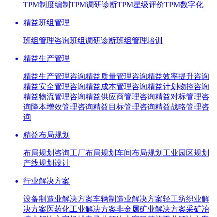
TPM制度编制
TPM调研诊断
TPM星级评价
TPM数字化
精益班组管理
班组管理咨询
班组调研诊断
班组管理培训
精益生产管理
精益生产管理咨询
精益质量管理咨询
精益效率提升咨询
精益安全管理咨询
精益成本管理咨询
精益计划物控咨询
精益物流管理咨询
精益供应商管理咨询
精益对标管理咨
询
降本增效管理咨询
精益目标管理咨询
精益战略管理咨
询
精益布局规划
布局规划咨询
工厂布局规划
车间布局规划
工业园区规划
产线规划设计
行业解决方案
设备制造业解决方案
车辆制造业解决方案
轻工纺织业解
决方案
医药化工业解决方案
非金属矿业解决方案
采矿冶