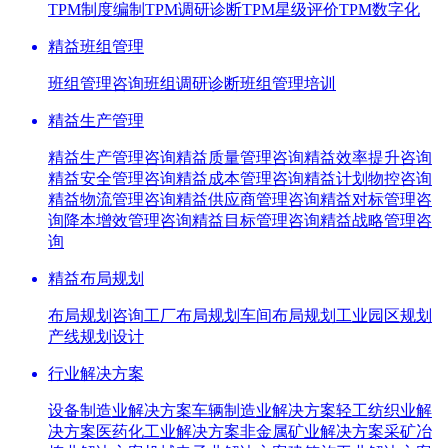
TPM制度编制
TPM调研诊断
TPM星级评价
TPM数字化
精益班组管理
班组管理咨询
班组调研诊断
班组管理培训
精益生产管理
精益生产管理咨询
精益质量管理咨询
精益效率提升咨询
精益安全管理咨询
精益成本管理咨询
精益计划物控咨询
精益物流管理咨询
精益供应商管理咨询
精益对标管理咨
询
降本增效管理咨询
精益目标管理咨询
精益战略管理咨
询
精益布局规划
布局规划咨询
工厂布局规划
车间布局规划
工业园区规划
产线规划设计
行业解决方案
设备制造业解决方案
车辆制造业解决方案
轻工纺织业解
决方案
医药化工业解决方案
非金属矿业解决方案
采矿冶