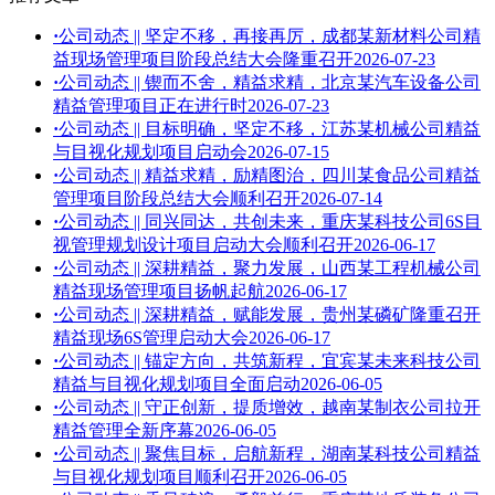
·
公司动态 || 坚定不移，再接再厉，成都某新材料公司精
益现场管理项目阶段总结大会隆重召开
2026-07-23
·
公司动态 || 锲而不舍，精益求精，北京某汽车设备公司
精益管理项目正在进行时
2026-07-23
·
公司动态 || 目标明确，坚定不移，江苏某机械公司精益
与目视化规划项目启动会
2026-07-15
·
公司动态 || 精益求精，励精图治，四川某食品公司精益
管理项目阶段总结大会顺利召开
2026-07-14
·
公司动态 || 同兴同达，共创未来，重庆某科技公司6S目
视管理规划设计项目启动大会顺利召开
2026-06-17
·
公司动态 || 深耕精益，聚力发展，山西某工程机械公司
精益现场管理项目扬帆起航
2026-06-17
·
公司动态 || 深耕精益，赋能发展，贵州某磷矿隆重召开
精益现场6S管理启动大会
2026-06-17
·
公司动态 || 锚定方向，共筑新程，宜宾某未来科技公司
精益与目视化规划项目全面启动
2026-06-05
·
公司动态 || 守正创新，提质增效，越南某制衣公司拉开
精益管理全新序幕
2026-06-05
·
公司动态 || 聚焦目标，启航新程，湖南某科技公司精益
与目视化规划项目顺利召开
2026-06-05