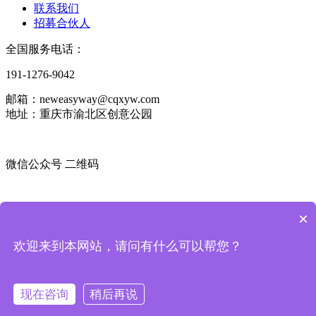
联系我们
招募合伙人
全国服务电话：
191-1276-9042
邮箱：neweasyway@cqxyw.com
地址：重庆市渝北区创意公园
微信公众号 二维码
微信咨询顾问 二维码
×
版权所有：
重庆新益为企业管理顾问有限公司
渝ICP备
欢迎来到本网站，请问有什么可以帮您？
2021006396号-3
渝公网安备
50010502003627
号
技术支持：
派
臣科技
OA系统登录
现在咨询
稍后再说
登录
注册
网站首页
在线咨询
在线咨询
6S管理咨询
企业诊断