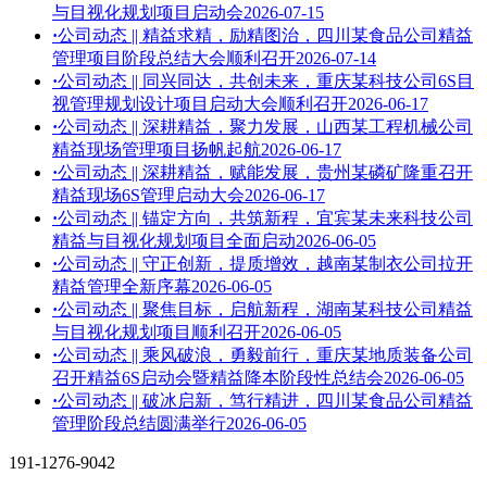
与目视化规划项目启动会
2026-07-15
·
公司动态 || 精益求精，励精图治，四川某食品公司精益
管理项目阶段总结大会顺利召开
2026-07-14
·
公司动态 || 同兴同达，共创未来，重庆某科技公司6S目
视管理规划设计项目启动大会顺利召开
2026-06-17
·
公司动态 || 深耕精益，聚力发展，山西某工程机械公司
精益现场管理项目扬帆起航
2026-06-17
·
公司动态 || 深耕精益，赋能发展，贵州某磷矿隆重召开
精益现场6S管理启动大会
2026-06-17
·
公司动态 || 锚定方向，共筑新程，宜宾某未来科技公司
精益与目视化规划项目全面启动
2026-06-05
·
公司动态 || 守正创新，提质增效，越南某制衣公司拉开
精益管理全新序幕
2026-06-05
·
公司动态 || 聚焦目标，启航新程，湖南某科技公司精益
与目视化规划项目顺利召开
2026-06-05
·
公司动态 || 乘风破浪，勇毅前行，重庆某地质装备公司
召开精益6S启动会暨精益降本阶段性总结会
2026-06-05
·
公司动态 || 破冰启新，笃行精进，四川某食品公司精益
管理阶段总结圆满举行
2026-06-05
191-1276-9042