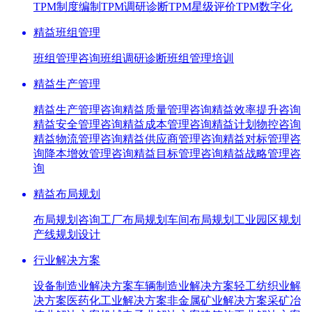
TPM制度编制
TPM调研诊断
TPM星级评价
TPM数字化
精益班组管理
班组管理咨询
班组调研诊断
班组管理培训
精益生产管理
精益生产管理咨询
精益质量管理咨询
精益效率提升咨询
精益安全管理咨询
精益成本管理咨询
精益计划物控咨询
精益物流管理咨询
精益供应商管理咨询
精益对标管理咨
询
降本增效管理咨询
精益目标管理咨询
精益战略管理咨
询
精益布局规划
布局规划咨询
工厂布局规划
车间布局规划
工业园区规划
产线规划设计
行业解决方案
设备制造业解决方案
车辆制造业解决方案
轻工纺织业解
决方案
医药化工业解决方案
非金属矿业解决方案
采矿冶